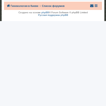
Гинекология в Киеве
Список форумов
Создано на основе
phpBB
® Forum Software © phpBB Limited
Русская поддержка phpBB