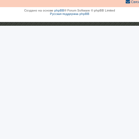
Связ
Создано на основе
phpBB
® Forum Software © phpBB Limited
Русская поддержка phpBB