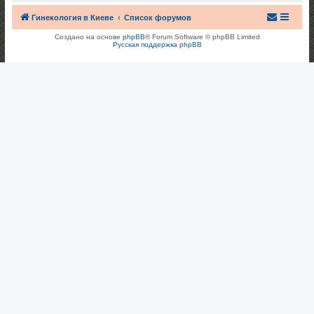
Гинекология в Киеве
Список форумов
Создано на основе
phpBB
® Forum Software © phpBB Limited
Русская поддержка phpBB