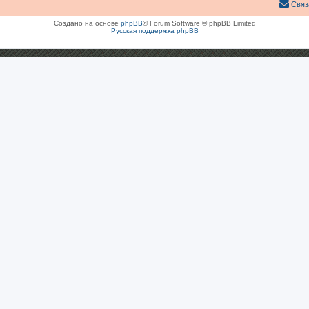
Связ
Создано на основе
phpBB
® Forum Software © phpBB Limited
Русская поддержка phpBB