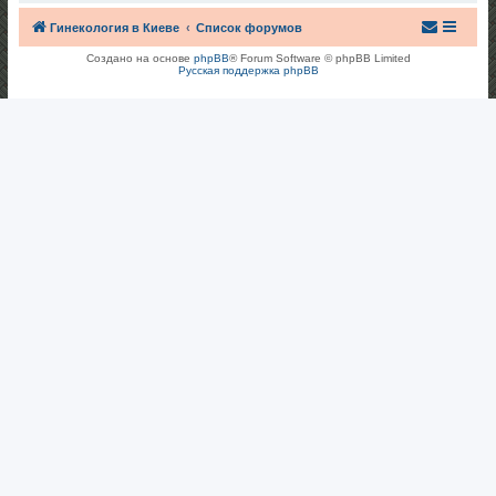
Гинекология в Киеве
Список форумов
Создано на основе
phpBB
® Forum Software © phpBB Limited
Русская поддержка phpBB