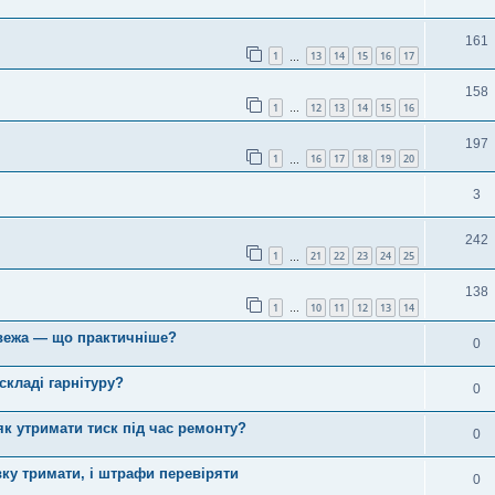
161
1
13
14
15
16
17
…
158
1
12
13
14
15
16
…
197
1
16
17
18
19
20
…
3
242
1
21
22
23
24
25
…
138
1
10
11
12
13
14
…
а вежа — що практичніше?
0
складі гарнітуру?
0
як утримати тиск під час ремонту?
0
овку тримати, і штрафи перевіряти
0