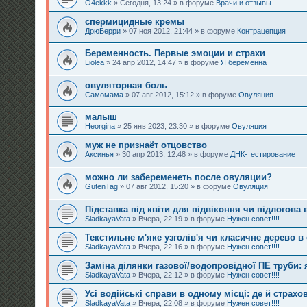
O4ekkk
» Сегодня, 13:24 » в форуме
Врачи и отзывы
спермицидные кремы
ДрюБерри
» 07 ноя 2012, 21:44 » в форуме
Контрацепция
Беременность. Первые эмоции и страхи
Liolea
» 24 апр 2012, 14:47 » в форуме
Я беременна
овуляторная боль
Самомама
» 07 авг 2012, 15:12 » в форуме
Овуляция
малыш
Heorgina
» 25 янв 2023, 23:30 » в форуме
Овуляция
муж не признаёт отцовство
Аксинья
» 30 апр 2013, 12:48 » в форуме
ДНК-тестирование
можно ли забеременеть после овуляции?
GutenTag
» 07 авг 2012, 15:20 » в форуме
Овуляция
Підставка під квіти для підвіконня чи підлогов
SladkayaVata
» Вчера, 22:19 » в форуме
Нужен совет!!!!
Текстильне м'яке узголів'я чи класичне дерево в 
SladkayaVata
» Вчера, 22:16 » в форуме
Нужен совет!!!!
Заміна ділянки газової/водопровідної ПЕ труби: 
SladkayaVata
» Вчера, 22:12 » в форуме
Нужен совет!!!!
Усі водійські справи в одному місці: де й страх
SladkayaVata
» Вчера, 22:08 » в форуме
Нужен совет!!!!