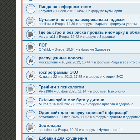
Пицца на кефирном тесте
Tanyatet
» 17 сен 2015, 14:47 » в форуме
Кулинария
Сучасний погляд на американські індекси
anelinka
» Вчера, 14:36 » в форуме
Карьера, формула успеха
Где быстро и без риска продать иномарку в обла
Varvarra11
» Вчера, 12:42 » в форуме
Здоровье
ЛОР
O4ekkk
» Вчера, 10:54 » в форуме
Здоровье
распущенные волосы
москарпоне
» 10 дек 2012, 16:44 » в форуме
Роды и всё что с 
госпрограммы ЭКО
Кузька
» 22 янв 2013, 17:55 » в форуме
Клиники ЭКО
Тренінги з психологом
Vika1984
» 03 фев 2025, 11:14 » в форуме
Психология
Скільки зубів має бути у дитини
Muras
» 16 май 2026, 02:25 » в форуме
Красота и здоровье
Один сайт для пошуку корисної інформації
haweranna
» 21 июл 2026, 17:52 » в форуме
Красота и здоровь
Зоотовары
acontinent
» Вчера, 10:29 » в форуме
Нужен совет!!!!
Добавки для схуднення