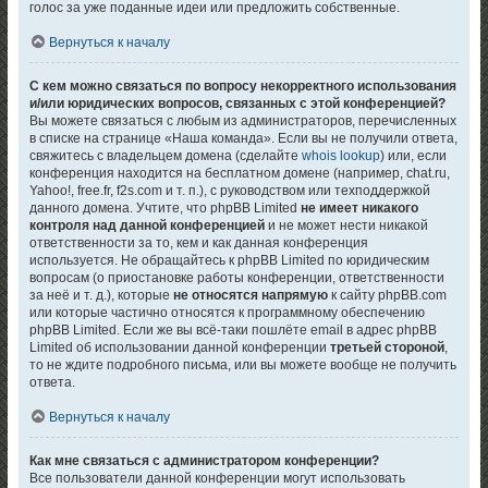
голос за уже поданные идеи или предложить собственные.
Вернуться к началу
С кем можно связаться по вопросу некорректного использования
и/или юридических вопросов, связанных с этой конференцией?
Вы можете связаться с любым из администраторов, перечисленных
в списке на странице «Наша команда». Если вы не получили ответа,
свяжитесь с владельцем домена (сделайте
whois lookup
) или, если
конференция находится на бесплатном домене (например, chat.ru,
Yahoo!, free.fr, f2s.com и т. п.), с руководством или техподдержкой
данного домена. Учтите, что phpBB Limited
не имеет никакого
контроля над данной конференцией
и не может нести никакой
ответственности за то, кем и как данная конференция
используется. Не обращайтесь к phpBB Limited по юридическим
вопросам (о приостановке работы конференции, ответственности
за неё и т. д.), которые
не относятся напрямую
к сайту phpBB.com
или которые частично относятся к программному обеспечению
phpBB Limited. Если же вы всё-таки пошлёте email в адрес phpBB
Limited об использовании данной конференции
третьей стороной
,
то не ждите подробного письма, или вы можете вообще не получить
ответа.
Вернуться к началу
Как мне связаться с администратором конференции?
Все пользователи данной конференции могут использовать