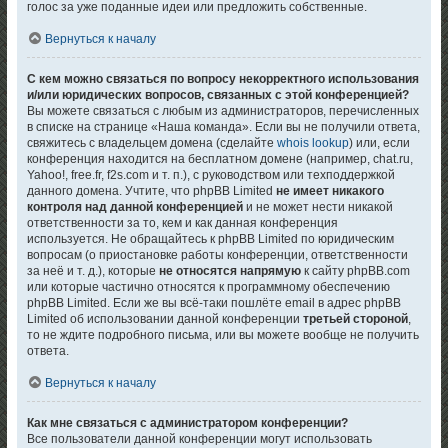
голос за уже поданные идеи или предложить собственные.
Вернуться к началу
С кем можно связаться по вопросу некорректного использования
и/или юридических вопросов, связанных с этой конференцией?
Вы можете связаться с любым из администраторов, перечисленных
в списке на странице «Наша команда». Если вы не получили ответа,
свяжитесь с владельцем домена (сделайте
whois lookup
) или, если
конференция находится на бесплатном домене (например, chat.ru,
Yahoo!, free.fr, f2s.com и т. п.), с руководством или техподдержкой
данного домена. Учтите, что phpBB Limited
не имеет никакого
контроля над данной конференцией
и не может нести никакой
ответственности за то, кем и как данная конференция
используется. Не обращайтесь к phpBB Limited по юридическим
вопросам (о приостановке работы конференции, ответственности
за неё и т. д.), которые
не относятся напрямую
к сайту phpBB.com
или которые частично относятся к программному обеспечению
phpBB Limited. Если же вы всё-таки пошлёте email в адрес phpBB
Limited об использовании данной конференции
третьей стороной
,
то не ждите подробного письма, или вы можете вообще не получить
ответа.
Вернуться к началу
Как мне связаться с администратором конференции?
Все пользователи данной конференции могут использовать