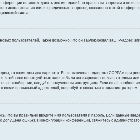
конференции не может давать рекомендаций по правовым вопросам и не явля
тного использования и/или юридических вопросов, связанных с этой конферен
дической силы.
.
вых пользователей. Также возможно, что он заблокировал ваш IP-адрес или
ерны, то возможны два варианта. Если включена поддержка COPPA и при регис
я, чтобы все новые учётные записи были активированы пользователями или
 email-сообщение, следуйте полученным инструкциям. Если email-сообщение 
то ввели правильный адрес email, попробуйте связаться с администратором.
сь, что вы правильно вводите имя пользователя и пароль. Если данные введ
что допущена ошибка в конфигурации конференции, свяжитесь с администрато