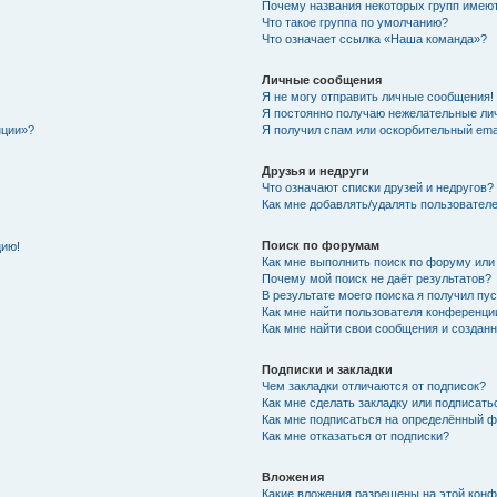
Почему названия некоторых групп имеют
Что такое группа по умолчанию?
Что означает ссылка «Наша команда»?
Личные сообщения
Я не могу отправить личные сообщения!
Я постоянно получаю нежелательные ли
нции»?
Я получил спам или оскорбительный email
Друзья и недруги
Что означают списки друзей и недругов?
Как мне добавлять/удалять пользователе
Поиск по форумам
цию!
Как мне выполнить поиск по форуму ил
Почему мой поиск не даёт результатов?
В результате моего поиска я получил пу
Как мне найти пользователя конференци
Как мне найти свои сообщения и создан
Подписки и закладки
Чем закладки отличаются от подписок?
Как мне сделать закладку или подписат
Как мне подписаться на определённый 
Как мне отказаться от подписки?
Вложения
Какие вложения разрешены на этой кон