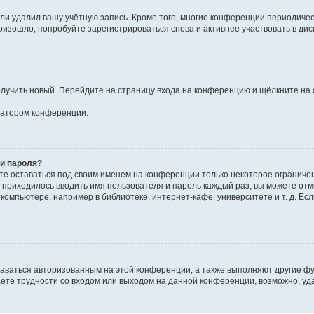
или удалил вашу учётную запись. Кроме того, многие конференции периодиче
изошло, попробуйте зарегистрироваться снова и активнее участвовать в дис
получить новый. Перейдите на страницу входа на конференцию и щёлкните на
тратором конференции.
 и пароля?
ете оставаться под своим именем на конференции только некоторое ограниченн
е приходилось вводить имя пользователя и пароль каждый раз, вы можете от
омпьютере, например в библиотеке, интернет-кафе, университете и т. д. Есл
таваться авторизованным на этой конференции, а также выполняют другие ф
ете трудности со входом или выходом на данной конференции, возможно, уда