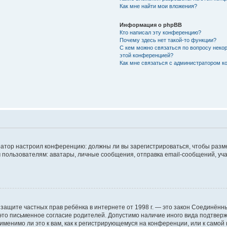
Как мне найти мои вложения?
Информация о phpBB
Кто написал эту конференцию?
Почему здесь нет такой-то функции?
С кем можно связаться по вопросу некор
этой конференцией?
Как мне связаться с администратором 
стратор настроил конференцию: должны ли вы зарегистрироваться, чтобы разм
ьзователям: аватары, личные сообщения, отправка email-сообщений, участие 
Акт о защите частных прав ребёнка в интернете от 1998 г. — это закон Соединё
то письменное согласие родителей. Допустимо наличие иного вида подтвер
менимо ли это к вам, как к регистрирующемуся на конференции, или к самой