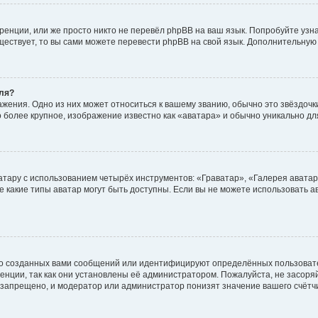
енции, или же просто никто не перевёл phpBB на ваш язык. Попробуйте узн
существует, то вы сами можете перевести phpBB на свой язык. Дополнительн
ля?
жения. Одно из них может относиться к вашему званию, обычно это звёздочки
о более крупное, изображение известно как «аватара» и обычно уникально дл
атару с использованием четырёх инструментов: «Граватар», «Галерея аватар
же какие типы аватар могут быть доступны. Если вы не можете использовать
о созданных вами сообщений или идентифицируют определённых пользовате
нции, так как они установлены её администратором. Пожалуйста, не засор
 запрещено, и модератор или администратор понизят значение вашего счётч