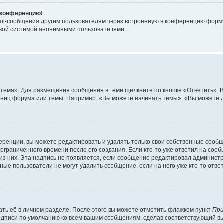
а конференцию!
ail-сообщения другим пользователям через встроенную в конференцию форму,
овой системой анонимными пользователями.
 тема». Для размещения сообщения в теме щёлкните по кнопке «Ответить». В
аниц форума или темы. Например: «Вы можете начинать темы», «Вы можете д
ренции, вы можете редактировать и удалять только свои собственные сообщ
ограниченного времени после его создания. Если кто-то уже ответил на соо
 из них. Эта надпись не появляется, если сообщение редактировал администр
ые пользователи не могут удалить сообщение, если на него уже кто-то ответ
ть её в личном разделе. После этого вы можете отметить флажком пункт
При
подписи по умолчанию ко всем вашим сообщениям, сделав соответствующий 