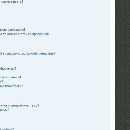
 разные цвета?
чные сообщения!
 от кого-то с этой конференции!
й в списках моих друзей и недругов?
и форумам?
стую страницу!
и?
ные мной темы?
ься на определённую тему?
форум?
ференции?