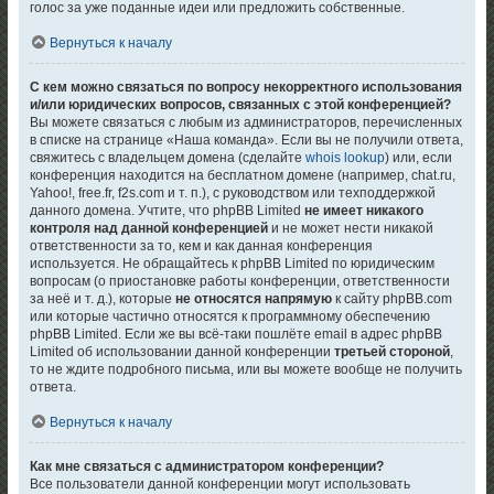
голос за уже поданные идеи или предложить собственные.
Вернуться к началу
С кем можно связаться по вопросу некорректного использования
и/или юридических вопросов, связанных с этой конференцией?
Вы можете связаться с любым из администраторов, перечисленных
в списке на странице «Наша команда». Если вы не получили ответа,
свяжитесь с владельцем домена (сделайте
whois lookup
) или, если
конференция находится на бесплатном домене (например, chat.ru,
Yahoo!, free.fr, f2s.com и т. п.), с руководством или техподдержкой
данного домена. Учтите, что phpBB Limited
не имеет никакого
контроля над данной конференцией
и не может нести никакой
ответственности за то, кем и как данная конференция
используется. Не обращайтесь к phpBB Limited по юридическим
вопросам (о приостановке работы конференции, ответственности
за неё и т. д.), которые
не относятся напрямую
к сайту phpBB.com
или которые частично относятся к программному обеспечению
phpBB Limited. Если же вы всё-таки пошлёте email в адрес phpBB
Limited об использовании данной конференции
третьей стороной
,
то не ждите подробного письма, или вы можете вообще не получить
ответа.
Вернуться к началу
Как мне связаться с администратором конференции?
Все пользователи данной конференции могут использовать