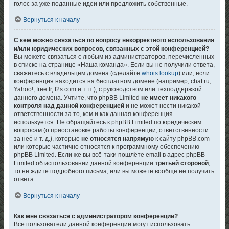
голос за уже поданные идеи или предложить собственные.
Вернуться к началу
С кем можно связаться по вопросу некорректного использования
и/или юридических вопросов, связанных с этой конференцией?
Вы можете связаться с любым из администраторов, перечисленных
в списке на странице «Наша команда». Если вы не получили ответа,
свяжитесь с владельцем домена (сделайте
whois lookup
) или, если
конференция находится на бесплатном домене (например, chat.ru,
Yahoo!, free.fr, f2s.com и т. п.), с руководством или техподдержкой
данного домена. Учтите, что phpBB Limited
не имеет никакого
контроля над данной конференцией
и не может нести никакой
ответственности за то, кем и как данная конференция
используется. Не обращайтесь к phpBB Limited по юридическим
вопросам (о приостановке работы конференции, ответственности
за неё и т. д.), которые
не относятся напрямую
к сайту phpBB.com
или которые частично относятся к программному обеспечению
phpBB Limited. Если же вы всё-таки пошлёте email в адрес phpBB
Limited об использовании данной конференции
третьей стороной
,
то не ждите подробного письма, или вы можете вообще не получить
ответа.
Вернуться к началу
Как мне связаться с администратором конференции?
Все пользователи данной конференции могут использовать