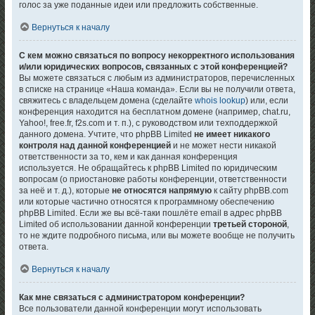
голос за уже поданные идеи или предложить собственные.
Вернуться к началу
С кем можно связаться по вопросу некорректного использования
и/или юридических вопросов, связанных с этой конференцией?
Вы можете связаться с любым из администраторов, перечисленных
в списке на странице «Наша команда». Если вы не получили ответа,
свяжитесь с владельцем домена (сделайте
whois lookup
) или, если
конференция находится на бесплатном домене (например, chat.ru,
Yahoo!, free.fr, f2s.com и т. п.), с руководством или техподдержкой
данного домена. Учтите, что phpBB Limited
не имеет никакого
контроля над данной конференцией
и не может нести никакой
ответственности за то, кем и как данная конференция
используется. Не обращайтесь к phpBB Limited по юридическим
вопросам (о приостановке работы конференции, ответственности
за неё и т. д.), которые
не относятся напрямую
к сайту phpBB.com
или которые частично относятся к программному обеспечению
phpBB Limited. Если же вы всё-таки пошлёте email в адрес phpBB
Limited об использовании данной конференции
третьей стороной
,
то не ждите подробного письма, или вы можете вообще не получить
ответа.
Вернуться к началу
Как мне связаться с администратором конференции?
Все пользователи данной конференции могут использовать