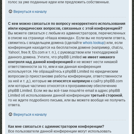
голос за уже поданные идеи или предложить собственные.
Вернуться к началу
С кем можно связаться по вопросу некорректного использования
и/или юридических вопросов, связанных с этой конференцией?
Вы можете связаться с любым из администраторов, перечисленных
в списке на странице «Наша команда». Если вы не получили ответа,
свяжитесь с владельцем домена (сделайте
whois lookup
) или, если
конференция находится на бесплатном домене (например, chat.ru,
Yahoo!, free.fr, f2s.com и т. п.), с руководством или техподдержкой
данного домена. Учтите, что phpBB Limited
не имеет никакого
контроля над данной конференцией
и не может нести никакой
ответственности за то, кем и как данная конференция
используется. Не обращайтесь к phpBB Limited по юридическим
вопросам (о приостановке работы конференции, ответственности
за неё и т. д.), которые
не относятся напрямую
к сайту phpBB.com
или которые частично относятся к программному обеспечению
phpBB Limited. Если же вы всё-таки пошлёте email в адрес phpBB
Limited об использовании данной конференции
третьей стороной
,
то не ждите подробного письма, или вы можете вообще не получить
ответа.
Вернуться к началу
Как мне связаться с администратором конференции?
Все пользователи данной конференции могут использовать