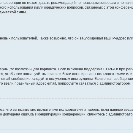
конференции не может давать рекомендаций по правовым вопросам и не явля
тного использования и/или юридических вопросов, связанных с этой конферен
дической силы.
.
вых пользователей. Также возможно, что он заблокировал ваш IP-адрес или
ерны, то возможны два варианта. Если включена поддержка COPPA и при регис
я, чтобы все новые учётные записи были активированы пользователями или
 email-сообщение, следуйте полученным инструкциям. Если email-сообщение 
то ввели правильный адрес email, попробуйте связаться с администратором.
сь, что вы правильно вводите имя пользователя и пароль. Если данные введ
что допущена ошибка в конфигурации конференции, свяжитесь с администрато