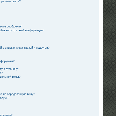
 разные цвета?
чные сообщения!
 от кого-то с этой конференции!
й в списках моих друзей и недругов?
и форумам?
стую страницу!
и?
ные мной темы?
ься на определённую тему?
форум?
ференции?