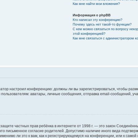
Как мне найти мои вложения?
Информация о phpBB
Кто написал эту конференцию?
Почему здесь нет такой-то функции?
С кем можно связаться по вопросу некор
этой конференцией?
Как мне связаться с администратором 
стратор настроил конференцию: должны ли вы зарегистрироваться, чтобы разм
ьзователям: аватары, личные сообщения, отправка email-сообщений, участие 
Акт о защите частных прав ребёнка в интернете от 1998 г. — это закон Соединё
то письменное согласие родителей. Допустимо наличие иного вида подтвер
менимо ли это к вам, как к регистрирующемуся на конференции, или к самой