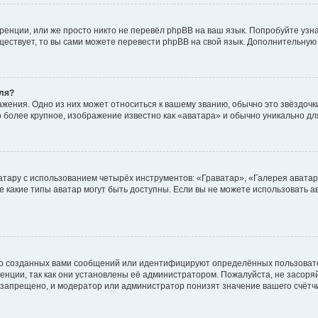
енции, или же просто никто не перевёл phpBB на ваш язык. Попробуйте узн
существует, то вы сами можете перевести phpBB на свой язык. Дополнительн
ля?
жения. Одно из них может относиться к вашему званию, обычно это звёздочки
о более крупное, изображение известно как «аватара» и обычно уникально дл
атару с использованием четырёх инструментов: «Граватар», «Галерея аватар
же какие типы аватар могут быть доступны. Если вы не можете использовать
о созданных вами сообщений или идентифицируют определённых пользовате
нции, так как они установлены её администратором. Пожалуйста, не засор
 запрещено, и модератор или администратор понизят значение вашего счётч