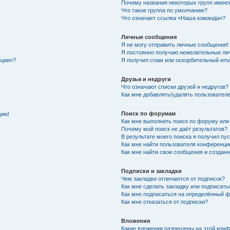
Почему названия некоторых групп имеют
Что такое группа по умолчанию?
Что означает ссылка «Наша команда»?
Личные сообщения
Я не могу отправить личные сообщения!
Я постоянно получаю нежелательные ли
нции»?
Я получил спам или оскорбительный email
Друзья и недруги
Что означают списки друзей и недругов?
Как мне добавлять/удалять пользователе
Поиск по форумам
цию!
Как мне выполнить поиск по форуму ил
Почему мой поиск не даёт результатов?
В результате моего поиска я получил пу
Как мне найти пользователя конференци
Как мне найти свои сообщения и создан
Подписки и закладки
Чем закладки отличаются от подписок?
Как мне сделать закладку или подписат
Как мне подписаться на определённый 
Как мне отказаться от подписки?
Вложения
Какие вложения разрешены на этой кон