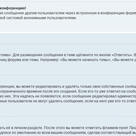
а конференцию!
ail-сообщения другим пользователям через встроенную в конференцию форму,
овой системой анонимными пользователями.
 тема». Для размещения сообщения в теме щёлкните по кнопке «Ответить». В
аниц форума или темы. Например: «Вы можете начинать темы», «Вы можете д
ренции, вы можете редактировать и удалять только свои собственные сообщ
ограниченного времени после его создания. Если кто-то уже ответил на соо
 из них. Эта надпись не появляется, если сообщение редактировал администр
ые пользователи не могут удалить сообщение, если на него уже кто-то ответ
ть её в личном разделе. После этого вы можете отметить флажком пункт
При
подписи по умолчанию ко всем вашим сообщениям, сделав соответствующий 