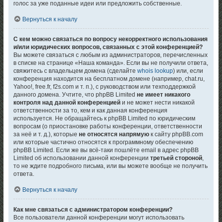
голос за уже поданные идеи или предложить собственные.
Вернуться к началу
С кем можно связаться по вопросу некорректного использования
и/или юридических вопросов, связанных с этой конференцией?
Вы можете связаться с любым из администраторов, перечисленных
в списке на странице «Наша команда». Если вы не получили ответа,
свяжитесь с владельцем домена (сделайте
whois lookup
) или, если
конференция находится на бесплатном домене (например, chat.ru,
Yahoo!, free.fr, f2s.com и т. п.), с руководством или техподдержкой
данного домена. Учтите, что phpBB Limited
не имеет никакого
контроля над данной конференцией
и не может нести никакой
ответственности за то, кем и как данная конференция
используется. Не обращайтесь к phpBB Limited по юридическим
вопросам (о приостановке работы конференции, ответственности
за неё и т. д.), которые
не относятся напрямую
к сайту phpBB.com
или которые частично относятся к программному обеспечению
phpBB Limited. Если же вы всё-таки пошлёте email в адрес phpBB
Limited об использовании данной конференции
третьей стороной
,
то не ждите подробного письма, или вы можете вообще не получить
ответа.
Вернуться к началу
Как мне связаться с администратором конференции?
Все пользователи данной конференции могут использовать