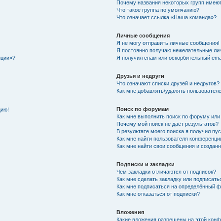
Почему названия некоторых групп имеют
Что такое группа по умолчанию?
Что означает ссылка «Наша команда»?
Личные сообщения
Я не могу отправить личные сообщения!
Я постоянно получаю нежелательные ли
нции»?
Я получил спам или оскорбительный email
Друзья и недруги
Что означают списки друзей и недругов?
Как мне добавлять/удалять пользователе
Поиск по форумам
цию!
Как мне выполнить поиск по форуму ил
Почему мой поиск не даёт результатов?
В результате моего поиска я получил пу
Как мне найти пользователя конференци
Как мне найти свои сообщения и создан
Подписки и закладки
Чем закладки отличаются от подписок?
Как мне сделать закладку или подписат
Как мне подписаться на определённый 
Как мне отказаться от подписки?
Вложения
Какие вложения разрешены на этой кон