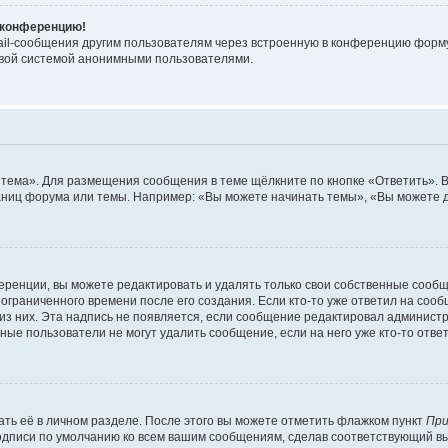
а конференцию!
ail-сообщения другим пользователям через встроенную в конференцию форму,
овой системой анонимными пользователями.
 тема». Для размещения сообщения в теме щёлкните по кнопке «Ответить». В
аниц форума или темы. Например: «Вы можете начинать темы», «Вы можете д
ренции, вы можете редактировать и удалять только свои собственные сообщ
ограниченного времени после его создания. Если кто-то уже ответил на соо
 из них. Эта надпись не появляется, если сообщение редактировал администр
ые пользователи не могут удалить сообщение, если на него уже кто-то ответ
ть её в личном разделе. После этого вы можете отметить флажком пункт
При
подписи по умолчанию ко всем вашим сообщениям, сделав соответствующий 