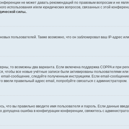
конференции не может давать рекомендаций по правовым вопросам и не явля
тного использования и/или юридических вопросов, связанных с этой конферен
дической силы.
.
вых пользователей. Также возможно, что он заблокировал ваш IP-адрес или
ерны, то возможны два варианта. Если включена поддержка COPPA и при регис
я, чтобы все новые учётные записи были активированы пользователями или
 email-сообщение, следуйте полученным инструкциям. Если email-сообщение 
то ввели правильный адрес email, попробуйте связаться с администратором.
сь, что вы правильно вводите имя пользователя и пароль. Если данные введ
что допущена ошибка в конфигурации конференции, свяжитесь с администрато