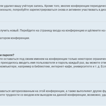
или удалил вашу учётную запись. Кроме того, многие конференции периодиче
изошло, попробуйте зарегистрироваться снова и активнее участвовать в дис
получить новый. Перейдите на страницу входа на конференцию и щёлкните на
тратором конференции.
 и пароля?
ете оставаться под своим именем на конференции только некоторое ограниченн
е приходилось вводить имя пользователя и пароль каждый раз, вы можете от
омпьютере, например в библиотеке, интернет-кафе, университете и т. д. Есл
таваться авторизованным на этой конференции, а также выполняют другие ф
ете трудности со входом или выходом на данной конференции, возможно, уда