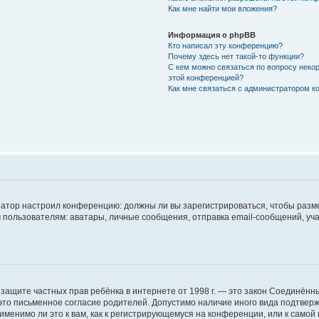
Как мне найти мои вложения?
Информация о phpBB
Кто написал эту конференцию?
Почему здесь нет такой-то функции?
С кем можно связаться по вопросу некор
этой конференцией?
Как мне связаться с администратором 
стратор настроил конференцию: должны ли вы зарегистрироваться, чтобы разм
ьзователям: аватары, личные сообщения, отправка email-сообщений, участие 
Акт о защите частных прав ребёнка в интернете от 1998 г. — это закон Соединё
то письменное согласие родителей. Допустимо наличие иного вида подтвер
менимо ли это к вам, как к регистрирующемуся на конференции, или к самой