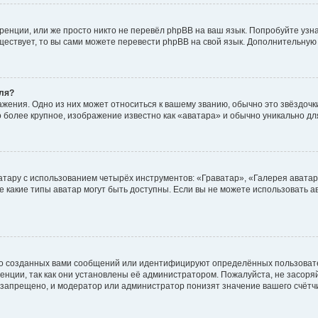
енции, или же просто никто не перевёл phpBB на ваш язык. Попробуйте узн
существует, то вы сами можете перевести phpBB на свой язык. Дополнительн
ля?
жения. Одно из них может относиться к вашему званию, обычно это звёздочки
о более крупное, изображение известно как «аватара» и обычно уникально дл
атару с использованием четырёх инструментов: «Граватар», «Галерея аватар
же какие типы аватар могут быть доступны. Если вы не можете использовать
о созданных вами сообщений или идентифицируют определённых пользовате
нции, так как они установлены её администратором. Пожалуйста, не засор
 запрещено, и модератор или администратор понизят значение вашего счётч