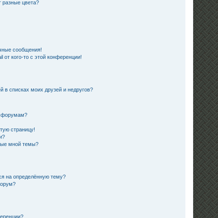
 разные цвета?
чные сообщения!
 от кого-то с этой конференции!
й в списках моих друзей и недругов?
и форумам?
стую страницу!
и?
ные мной темы?
ься на определённую тему?
форум?
ференции?