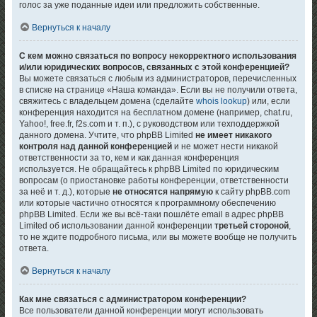
голос за уже поданные идеи или предложить собственные.
Вернуться к началу
С кем можно связаться по вопросу некорректного использования
и/или юридических вопросов, связанных с этой конференцией?
Вы можете связаться с любым из администраторов, перечисленных
в списке на странице «Наша команда». Если вы не получили ответа,
свяжитесь с владельцем домена (сделайте
whois lookup
) или, если
конференция находится на бесплатном домене (например, chat.ru,
Yahoo!, free.fr, f2s.com и т. п.), с руководством или техподдержкой
данного домена. Учтите, что phpBB Limited
не имеет никакого
контроля над данной конференцией
и не может нести никакой
ответственности за то, кем и как данная конференция
используется. Не обращайтесь к phpBB Limited по юридическим
вопросам (о приостановке работы конференции, ответственности
за неё и т. д.), которые
не относятся напрямую
к сайту phpBB.com
или которые частично относятся к программному обеспечению
phpBB Limited. Если же вы всё-таки пошлёте email в адрес phpBB
Limited об использовании данной конференции
третьей стороной
,
то не ждите подробного письма, или вы можете вообще не получить
ответа.
Вернуться к началу
Как мне связаться с администратором конференции?
Все пользователи данной конференции могут использовать