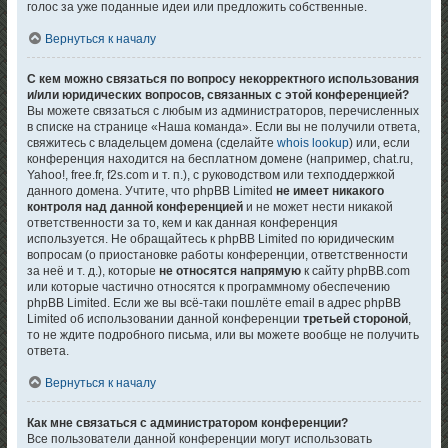
голос за уже поданные идеи или предложить собственные.
Вернуться к началу
С кем можно связаться по вопросу некорректного использования
и/или юридических вопросов, связанных с этой конференцией?
Вы можете связаться с любым из администраторов, перечисленных
в списке на странице «Наша команда». Если вы не получили ответа,
свяжитесь с владельцем домена (сделайте
whois lookup
) или, если
конференция находится на бесплатном домене (например, chat.ru,
Yahoo!, free.fr, f2s.com и т. п.), с руководством или техподдержкой
данного домена. Учтите, что phpBB Limited
не имеет никакого
контроля над данной конференцией
и не может нести никакой
ответственности за то, кем и как данная конференция
используется. Не обращайтесь к phpBB Limited по юридическим
вопросам (о приостановке работы конференции, ответственности
за неё и т. д.), которые
не относятся напрямую
к сайту phpBB.com
или которые частично относятся к программному обеспечению
phpBB Limited. Если же вы всё-таки пошлёте email в адрес phpBB
Limited об использовании данной конференции
третьей стороной
,
то не ждите подробного письма, или вы можете вообще не получить
ответа.
Вернуться к началу
Как мне связаться с администратором конференции?
Все пользователи данной конференции могут использовать