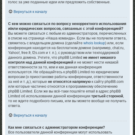
голос за уже поданные идеи или предложить собственные.
Вернуться к началу
С кем можно связаться по вопросу некорректного использования
и/или юридических вопросов, связанных с этой конференцией?
Вы можете связаться с любым из администраторов, перечисленных
в списке на странице «Наша команда». Если вы не получили ответа,
свяжитесь с владельцем домена (сделайте
whois lookup
) или, если
конференция находится на бесплатном домене (например, chat.ru,
Yahoo!, free.fr, f2s.com и т. п.), с руководством или техподдержкой
данного домена. Учтите, что phpBB Limited
не имеет никакого
контроля над данной конференцией
и не может нести никакой
ответственности за то, кем и как данная конференция
используется. Не обращайтесь к phpBB Limited по юридическим
вопросам (о приостановке работы конференции, ответственности
за неё и т. д.), которые
не относятся напрямую
к сайту phpBB.com
или которые частично относятся к программному обеспечению
phpBB Limited. Если же вы всё-таки пошлёте email в адрес phpBB
Limited об использовании данной конференции
третьей стороной
,
то не ждите подробного письма, или вы можете вообще не получить
ответа.
Вернуться к началу
Как мне связаться с администратором конференции?
Все пользователи данной конференции могут использовать