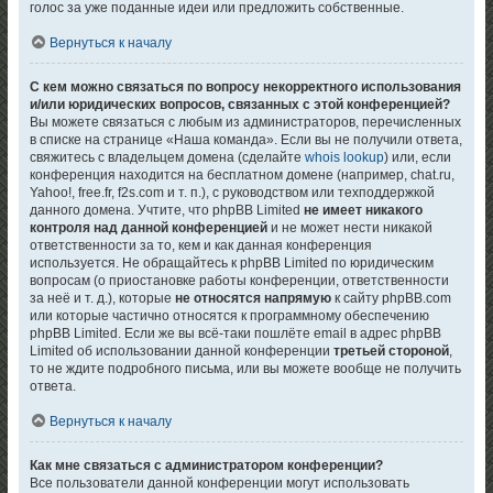
голос за уже поданные идеи или предложить собственные.
Вернуться к началу
С кем можно связаться по вопросу некорректного использования
и/или юридических вопросов, связанных с этой конференцией?
Вы можете связаться с любым из администраторов, перечисленных
в списке на странице «Наша команда». Если вы не получили ответа,
свяжитесь с владельцем домена (сделайте
whois lookup
) или, если
конференция находится на бесплатном домене (например, chat.ru,
Yahoo!, free.fr, f2s.com и т. п.), с руководством или техподдержкой
данного домена. Учтите, что phpBB Limited
не имеет никакого
контроля над данной конференцией
и не может нести никакой
ответственности за то, кем и как данная конференция
используется. Не обращайтесь к phpBB Limited по юридическим
вопросам (о приостановке работы конференции, ответственности
за неё и т. д.), которые
не относятся напрямую
к сайту phpBB.com
или которые частично относятся к программному обеспечению
phpBB Limited. Если же вы всё-таки пошлёте email в адрес phpBB
Limited об использовании данной конференции
третьей стороной
,
то не ждите подробного письма, или вы можете вообще не получить
ответа.
Вернуться к началу
Как мне связаться с администратором конференции?
Все пользователи данной конференции могут использовать