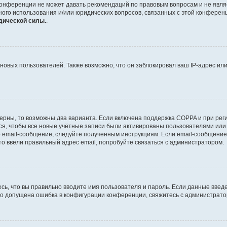
конференции не может давать рекомендаций по правовым вопросам и не явля
тного использования и/или юридических вопросов, связанных с этой конферен
дической силы.
.
вых пользователей. Также возможно, что он заблокировал ваш IP-адрес или
ерны, то возможны два варианта. Если включена поддержка COPPA и при регис
я, чтобы все новые учётные записи были активированы пользователями или
 email-сообщение, следуйте полученным инструкциям. Если email-сообщение 
то ввели правильный адрес email, попробуйте связаться с администратором.
сь, что вы правильно вводите имя пользователя и пароль. Если данные введ
что допущена ошибка в конфигурации конференции, свяжитесь с администрато