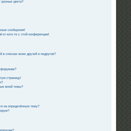
 разные цвета?
чные сообщения!
 от кого-то с этой конференции!
й в списках моих друзей и недругов?
и форумам?
стую страницу!
и?
ные мной темы?
ься на определённую тему?
форум?
ференции?