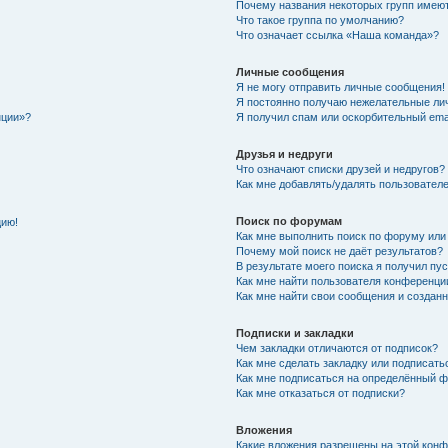
Почему названия некоторых групп имеют
Что такое группа по умолчанию?
Что означает ссылка «Наша команда»?
Личные сообщения
Я не могу отправить личные сообщения!
Я постоянно получаю нежелательные ли
нции»?
Я получил спам или оскорбительный email
Друзья и недруги
Что означают списки друзей и недругов?
Как мне добавлять/удалять пользователе
Поиск по форумам
цию!
Как мне выполнить поиск по форуму ил
Почему мой поиск не даёт результатов?
В результате моего поиска я получил пу
Как мне найти пользователя конференци
Как мне найти свои сообщения и создан
Подписки и закладки
Чем закладки отличаются от подписок?
Как мне сделать закладку или подписат
Как мне подписаться на определённый 
Как мне отказаться от подписки?
Вложения
Какие вложения разрешены на этой кон