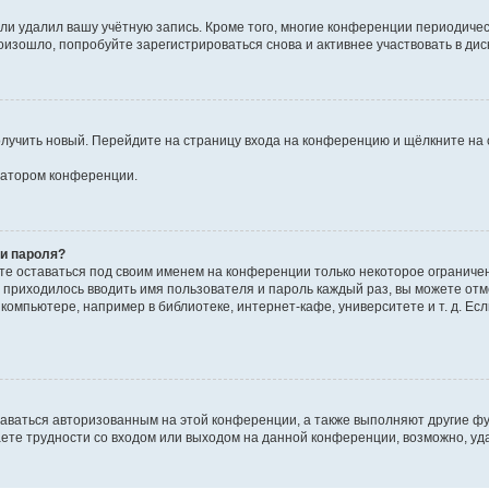
или удалил вашу учётную запись. Кроме того, многие конференции периодиче
изошло, попробуйте зарегистрироваться снова и активнее участвовать в дис
получить новый. Перейдите на страницу входа на конференцию и щёлкните на
тратором конференции.
 и пароля?
ете оставаться под своим именем на конференции только некоторое ограниченн
е приходилось вводить имя пользователя и пароль каждый раз, вы можете от
омпьютере, например в библиотеке, интернет-кафе, университете и т. д. Есл
таваться авторизованным на этой конференции, а также выполняют другие ф
ете трудности со входом или выходом на данной конференции, возможно, уда