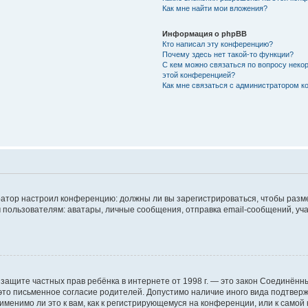
Как мне найти мои вложения?
Информация о phpBB
Кто написал эту конференцию?
Почему здесь нет такой-то функции?
С кем можно связаться по вопросу некор
этой конференцией?
Как мне связаться с администратором 
стратор настроил конференцию: должны ли вы зарегистрироваться, чтобы разм
ьзователям: аватары, личные сообщения, отправка email-сообщений, участие 
Акт о защите частных прав ребёнка в интернете от 1998 г. — это закон Соединё
то письменное согласие родителей. Допустимо наличие иного вида подтвер
менимо ли это к вам, как к регистрирующемуся на конференции, или к самой