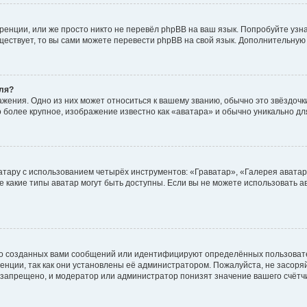
енции, или же просто никто не перевёл phpBB на ваш язык. Попробуйте узн
существует, то вы сами можете перевести phpBB на свой язык. Дополнительн
ля?
жения. Одно из них может относиться к вашему званию, обычно это звёздочки
о более крупное, изображение известно как «аватара» и обычно уникально дл
атару с использованием четырёх инструментов: «Граватар», «Галерея аватар
же какие типы аватар могут быть доступны. Если вы не можете использовать
о созданных вами сообщений или идентифицируют определённых пользовате
нции, так как они установлены её администратором. Пожалуйста, не засор
 запрещено, и модератор или администратор понизят значение вашего счётч