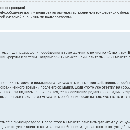
а конференцию!
ail-сообщения другим пользователям через встроенную в конференцию форму,
овой системой анонимными пользователями.
 тема». Для размещения сообщения в теме щёлкните по кнопке «Ответить». В
аниц форума или темы. Например: «Вы можете начинать темы», «Вы можете д
ренции, вы можете редактировать и удалять только свои собственные сообщ
ограниченного времени после его создания. Если кто-то уже ответил на соо
 из них. Эта надпись не появляется, если сообщение редактировал администр
ые пользователи не могут удалить сообщение, если на него уже кто-то ответ
ть её в личном разделе. После этого вы можете отметить флажком пункт
При
подписи по умолчанию ко всем вашим сообщениям, сделав соответствующий 