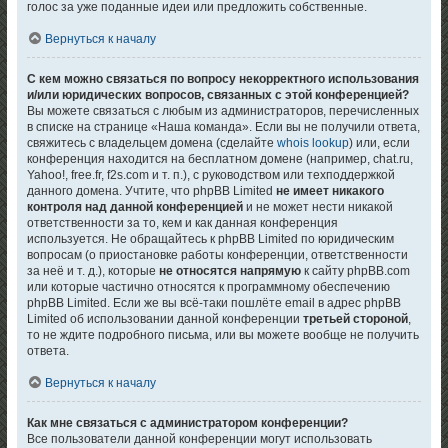
голос за уже поданные идеи или предложить собственные.
Вернуться к началу
С кем можно связаться по вопросу некорректного использования
и/или юридических вопросов, связанных с этой конференцией?
Вы можете связаться с любым из администраторов, перечисленных
в списке на странице «Наша команда». Если вы не получили ответа,
свяжитесь с владельцем домена (сделайте
whois lookup
) или, если
конференция находится на бесплатном домене (например, chat.ru,
Yahoo!, free.fr, f2s.com и т. п.), с руководством или техподдержкой
данного домена. Учтите, что phpBB Limited
не имеет никакого
контроля над данной конференцией
и не может нести никакой
ответственности за то, кем и как данная конференция
используется. Не обращайтесь к phpBB Limited по юридическим
вопросам (о приостановке работы конференции, ответственности
за неё и т. д.), которые
не относятся напрямую
к сайту phpBB.com
или которые частично относятся к программному обеспечению
phpBB Limited. Если же вы всё-таки пошлёте email в адрес phpBB
Limited об использовании данной конференции
третьей стороной
,
то не ждите подробного письма, или вы можете вообще не получить
ответа.
Вернуться к началу
Как мне связаться с администратором конференции?
Все пользователи данной конференции могут использовать