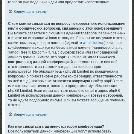
голос за уже поданные идеи или предложить собственные.
Вернуться к началу
С кем можно связаться по вопросу некорректного использования
и/или юридических вопросов, связанных с этой конференцией?
Вы можете связаться с любым из администраторов, перечисленных
в списке на странице «Наша команда». Если вы не получили ответа,
свяжитесь с владельцем домена (сделайте
whois lookup
) или, если
конференция находится на бесплатном домене (например, chat.ru,
Yahoo!, free.fr, f2s.com и т. п.), с руководством или техподдержкой
данного домена. Учтите, что phpBB Limited
не имеет никакого
контроля над данной конференцией
и не может нести никакой
ответственности за то, кем и как данная конференция
используется. Не обращайтесь к phpBB Limited по юридическим
вопросам (о приостановке работы конференции, ответственности
за неё и т. д.), которые
не относятся напрямую
к сайту phpBB.com
или которые частично относятся к программному обеспечению
phpBB Limited. Если же вы всё-таки пошлёте email в адрес phpBB
Limited об использовании данной конференции
третьей стороной
,
то не ждите подробного письма, или вы можете вообще не получить
ответа.
Вернуться к началу
Как мне связаться с администратором конференции?
Все пользователи данной конференции могут использовать