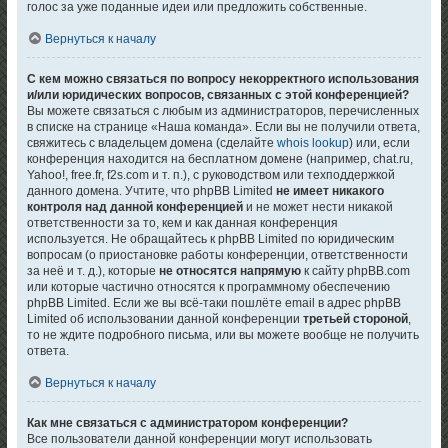
голос за уже поданные идеи или предложить собственные.
Вернуться к началу
С кем можно связаться по вопросу некорректного использования
и/или юридических вопросов, связанных с этой конференцией?
Вы можете связаться с любым из администраторов, перечисленных
в списке на странице «Наша команда». Если вы не получили ответа,
свяжитесь с владельцем домена (сделайте
whois lookup
) или, если
конференция находится на бесплатном домене (например, chat.ru,
Yahoo!, free.fr, f2s.com и т. п.), с руководством или техподдержкой
данного домена. Учтите, что phpBB Limited
не имеет никакого
контроля над данной конференцией
и не может нести никакой
ответственности за то, кем и как данная конференция
используется. Не обращайтесь к phpBB Limited по юридическим
вопросам (о приостановке работы конференции, ответственности
за неё и т. д.), которые
не относятся напрямую
к сайту phpBB.com
или которые частично относятся к программному обеспечению
phpBB Limited. Если же вы всё-таки пошлёте email в адрес phpBB
Limited об использовании данной конференции
третьей стороной
,
то не ждите подробного письма, или вы можете вообще не получить
ответа.
Вернуться к началу
Как мне связаться с администратором конференции?
Все пользователи данной конференции могут использовать