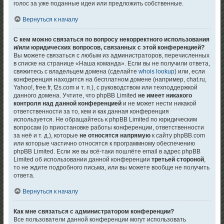
голос за уже поданные идеи или предложить собственные.
Вернуться к началу
С кем можно связаться по вопросу некорректного использования
и/или юридических вопросов, связанных с этой конференцией?
Вы можете связаться с любым из администраторов, перечисленных
в списке на странице «Наша команда». Если вы не получили ответа,
свяжитесь с владельцем домена (сделайте
whois lookup
) или, если
конференция находится на бесплатном домене (например, chat.ru,
Yahoo!, free.fr, f2s.com и т. п.), с руководством или техподдержкой
данного домена. Учтите, что phpBB Limited
не имеет никакого
контроля над данной конференцией
и не может нести никакой
ответственности за то, кем и как данная конференция
используется. Не обращайтесь к phpBB Limited по юридическим
вопросам (о приостановке работы конференции, ответственности
за неё и т. д.), которые
не относятся напрямую
к сайту phpBB.com
или которые частично относятся к программному обеспечению
phpBB Limited. Если же вы всё-таки пошлёте email в адрес phpBB
Limited об использовании данной конференции
третьей стороной
,
то не ждите подробного письма, или вы можете вообще не получить
ответа.
Вернуться к началу
Как мне связаться с администратором конференции?
Все пользователи данной конференции могут использовать